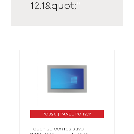
12.1&quot;"
PC820
|
PANEL
PC
12.1
"
Touch screen resistivo