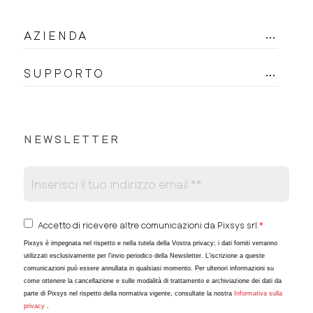
AZIENDA
SUPPORTO
NEWSLETTER
Accetto di ricevere altre comunicazioni da Pixsys srl.
*
Pixsys è impegnata nel rispetto e nella tutela della Vostra privacy; i dati forniti verranno
utilizzati esclusivamente per l'invio periodico della Newsletter. L'iscrizione a queste
comunicazioni può essere annullata in qualsiasi momento. Per ulteriori informazioni su
come ottenere la cancellazione e sulle modalità di trattamento e archiviazione dei dati da
parte di Pixsys nel rispetto della normativa vigente, consultate la nostra
Informativa sulla
privacy
.