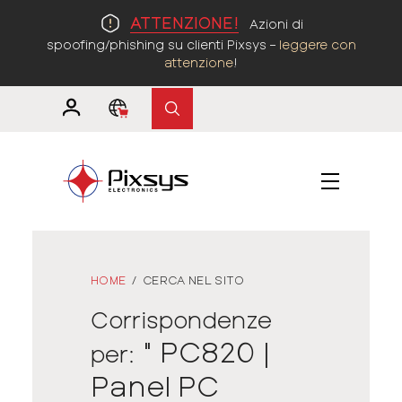
ATTENZIONE!
Azioni di
spoofing/phishing su clienti Pixsys –
leggere con
attenzione
!
HOME
/
CERCA NEL SITO
Corrispondenze
" PC820 |
per:
Panel PC