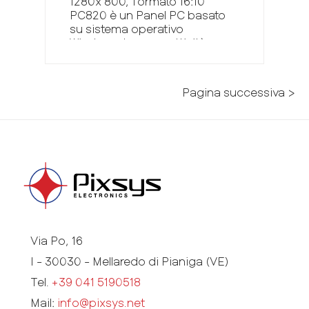
1280x 800, formato 16:10
PC820 è un Panel PC basato
su sistema operativo
Windows. La connettività
prevede due porte seriali
RS485 opto-isolata e due
porte ethernet 10/100 con
Pagina successiva >
MAC distinti, al fine di
consentire la separazione
tra rete macchina/impianto
e rete aziendale...
Via Po, 16
I - 30030 - Mellaredo di Pianiga (VE)
Tel.
+39 041 5190518
Mail:
info@pixsys.net