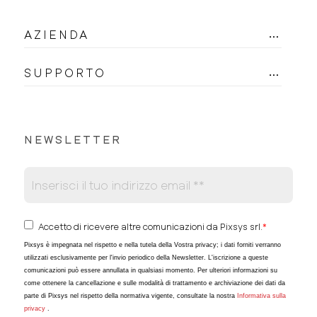
AZIENDA
SUPPORTO
NEWSLETTER
Accetto di ricevere altre comunicazioni da Pixsys srl.
*
Pixsys è impegnata nel rispetto e nella tutela della Vostra privacy; i dati forniti verranno
utilizzati esclusivamente per l'invio periodico della Newsletter. L'iscrizione a queste
comunicazioni può essere annullata in qualsiasi momento. Per ulteriori informazioni su
come ottenere la cancellazione e sulle modalità di trattamento e archiviazione dei dati da
parte di Pixsys nel rispetto della normativa vigente, consultate la nostra
Informativa sulla
privacy
.