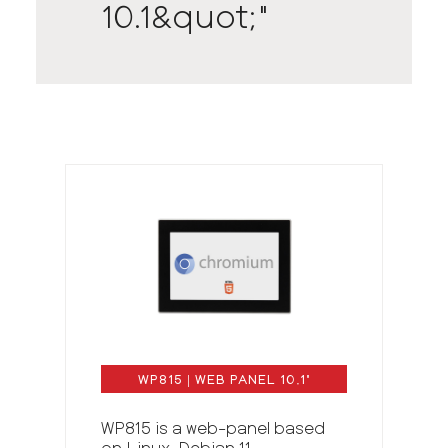
10.1&quot;"
WP815
|
WEB
PANEL
10.1
"
WP815 is a web-panel based
on Linux-Debian 11