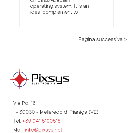
operating system. It is an
ideal complement to
devices integrating
webserver functionality with
HTML 5 page display;
specifically it is conceived
Pagina successiva >
as an optimal interface for
Pixsys PLC series PL600
and PL700… Resistive Touch
screen 1280x 800, Wide
format WP815 is a web-
panel based on Linux Yocto
operating system. It is an
ideal complement to
devices integrating
webserver functionality with
HTML 5 page display;
Via Po, 16
specifically it is conceived
I - 30030 - Mellaredo di Pianiga (VE)
as an optimal interface for
Pixsys PLC series PL600
Tel.
+39 041 5190518
and PL700...
Mail:
info@pixsys.net