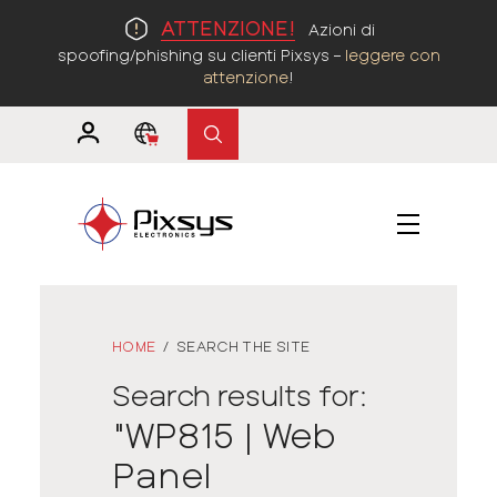
ATTENZIONE!
Azioni di
spoofing/phishing su clienti Pixsys –
leggere con
attenzione
!
HOME
/
SEARCH THE SITE
Search results for:
"WP815 | Web
Panel