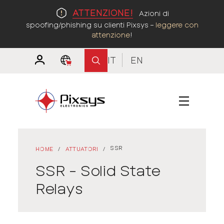
ATTENZIONE!
Azioni di
spoofing/phishing su clienti Pixsys –
leggere con
attenzione
!
IT
EN
SSR
HOME
/
ATTUATORI
/
SSR - Solid State
Relays