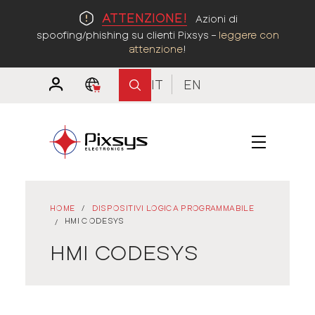
ATTENZIONE!
Azioni di
spoofing/phishing su clienti Pixsys –
leggere con
attenzione
!
IT
EN
HOME
/
DISPOSITIVI LOGICA PROGRAMMABILE
HMI CODESYS
/
HMI CODESYS