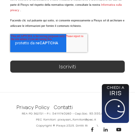
parte di Pixsys nel rispetto della normativa vigente, consultate la nostra
Informativa sulla
privacy
.
Facendo clic sul pulsante qui sotto, si consente espressamente a Pixsys srl di archiviare e
utilizzare le informazioni per fornire il contenuto richiesto.
CHIEDI A
IRIS
Privacy Policy
Contatti
REA PD 362721 - P.I. 04111740280 - Cap.Soc. 50.000,00€ i.v.
PEC fornitori:
pixsyssrl_fornitori@pec.it
Copyright © Pixsys 2025. Diritti Riservati.