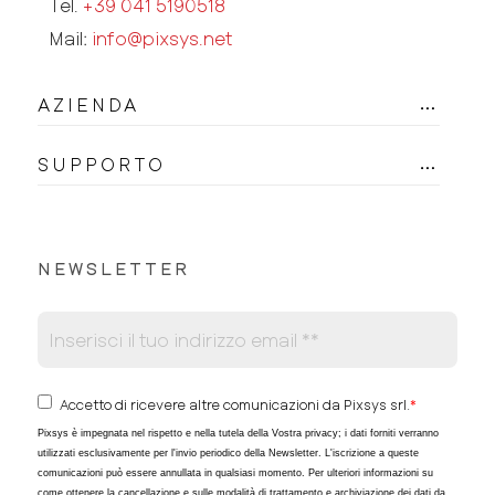
Tel.
+39 041 5190518
Mail:
info@pixsys.net
AZIENDA
SUPPORTO
NEWSLETTER
Accetto di ricevere altre comunicazioni da Pixsys srl.
*
Pixsys è impegnata nel rispetto e nella tutela della Vostra privacy; i dati forniti verranno
utilizzati esclusivamente per l'invio periodico della Newsletter. L'iscrizione a queste
comunicazioni può essere annullata in qualsiasi momento. Per ulteriori informazioni su
come ottenere la cancellazione e sulle modalità di trattamento e archiviazione dei dati da