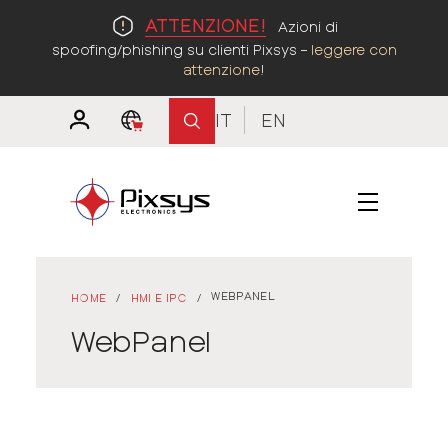
ATTENZIONE!
Azioni di
spoofing/phishing su clienti Pixsys –
leggere con
attenzione
!
IT
EN
WEBPANEL
HOME
/
HMI E IPC
/
WebPanel