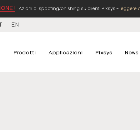
IONE!
Azioni di spoofing/phishing su clienti Pixsys –
leggere 
T
EN
Prodotti
Applicazioni
Pixsys
News
y