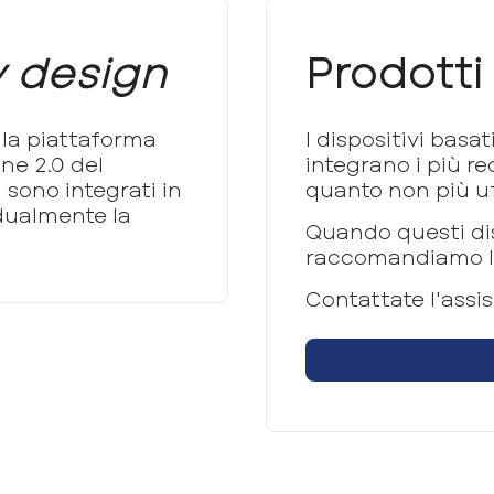
 design
Prodott
 la piattaforma
I dispositivi bas
one 2.0 del
integrano i più r
a sono integrati in
quanto non più u
dualmente la
Quando questi dis
raccomandiamo l'u
Contattate l'assi