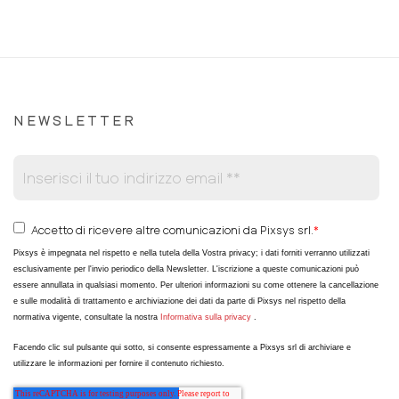
NEWSLETTER
Accetto di ricevere altre comunicazioni da Pixsys srl.
*
Pixsys è impegnata nel rispetto e nella tutela della Vostra privacy; i dati forniti verranno utilizzati
esclusivamente per l'invio periodico della Newsletter. L'iscrizione a queste comunicazioni può
essere annullata in qualsiasi momento. Per ulteriori informazioni su come ottenere la cancellazione
e sulle modalità di trattamento e archiviazione dei dati da parte di Pixsys nel rispetto della
normativa vigente, consultate la nostra
Informativa sulla privacy
.
Facendo clic sul pulsante qui sotto, si consente espressamente a Pixsys srl di archiviare e
utilizzare le informazioni per fornire il contenuto richiesto.