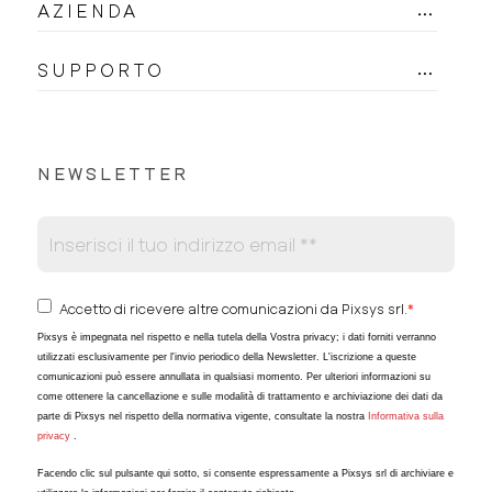
AZIENDA
SUPPORTO
NEWSLETTER
Accetto di ricevere altre comunicazioni da Pixsys srl.
*
Pixsys è impegnata nel rispetto e nella tutela della Vostra privacy; i dati forniti verranno
utilizzati esclusivamente per l'invio periodico della Newsletter. L'iscrizione a queste
comunicazioni può essere annullata in qualsiasi momento. Per ulteriori informazioni su
come ottenere la cancellazione e sulle modalità di trattamento e archiviazione dei dati da
parte di Pixsys nel rispetto della normativa vigente, consultate la nostra
Informativa sulla
privacy
.
Facendo clic sul pulsante qui sotto, si consente espressamente a Pixsys srl di archiviare e