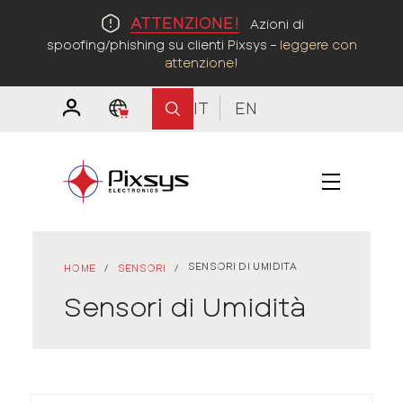
ATTENZIONE!
Azioni di
spoofing/phishing su clienti Pixsys –
leggere con
attenzione
!
IT
EN
SENSORI DI UMIDITA
HOME
/
SENSORI
/
Sensori di Umidità