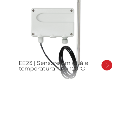
EE23 | Sensore umidità e
temperatura fino 120°C