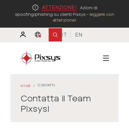
ATTENZIONE!
Azioni di
spoofing/phishing su clienti Pixsys –
leggere con
attenzione
!
IT
EN
CONTATTI
HOME
/
Contatta il Team
Pixsys!