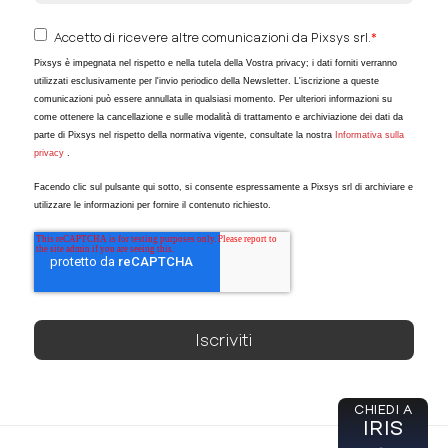
Accetto di ricevere altre comunicazioni da Pixsys srl.
*
Pixsys è impegnata nel rispetto e nella tutela della Vostra privacy; i dati forniti verranno
utilizzati esclusivamente per l'invio periodico della Newsletter. L'iscrizione a queste
comunicazioni può essere annullata in qualsiasi momento. Per ulteriori informazioni su
come ottenere la cancellazione e sulle modalità di trattamento e archiviazione dei dati da
parte di Pixsys nel rispetto della normativa vigente, consultate la nostra
Informativa sulla
privacy
.
Facendo clic sul pulsante qui sotto, si consente espressamente a Pixsys srl di archiviare e
utilizzare le informazioni per fornire il contenuto richiesto.
CHIEDI A
IRIS