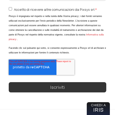
Accetto di ricevere altre comunicazioni da Pixsys srl.
*
Pixsys è impegnata nel rispetto e nella tutela della Vostra privacy; i dati forniti verranno
utilizzati esclusivamente per l'invio periodico della Newsletter. L'iscrizione a queste
comunicazioni può essere annullata in qualsiasi momento. Per ulteriori informazioni su
come ottenere la cancellazione e sulle modalità di trattamento e archiviazione dei dati da
parte di Pixsys nel rispetto della normativa vigente, consultate la nostra
Informativa sulla
privacy
.
Facendo clic sul pulsante qui sotto, si consente espressamente a Pixsys srl di archiviare e
utilizzare le informazioni per fornire il contenuto richiesto.
CHIEDI A
IRIS