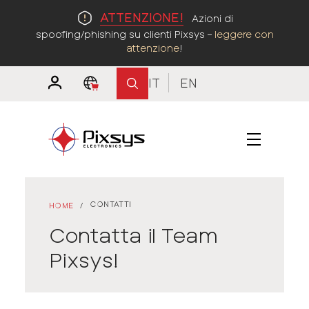
ATTENZIONE!
Azioni di
spoofing/phishing su clienti Pixsys –
leggere con
attenzione
!
IT
EN
CONTATTI
HOME
/
Contatta il Team
Pixsys!