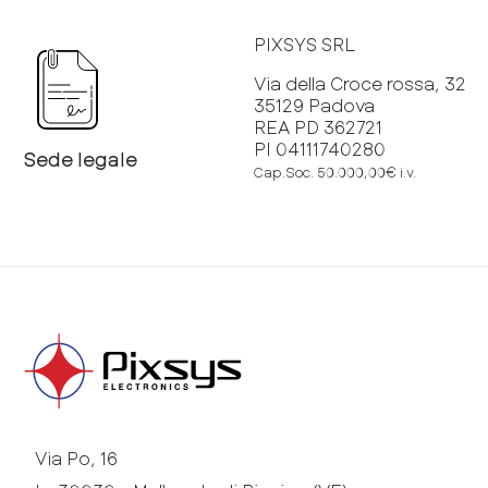
PIXSYS SRL
Via della Croce rossa, 32
35129 Padova
REA PD 362721
PI 04111740280
Sede legale
Cap.Soc. 50.000,00€ i.v.
Via Po, 16