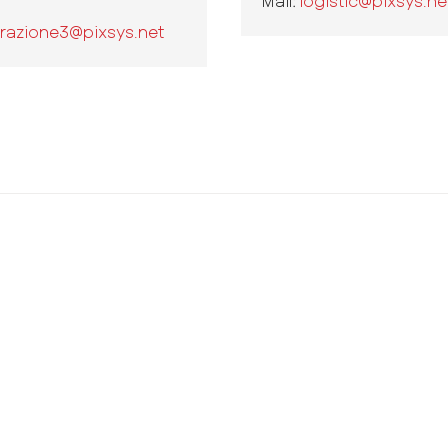
Mail:
logistic@pixsys.ne
razione3@pixsys.net