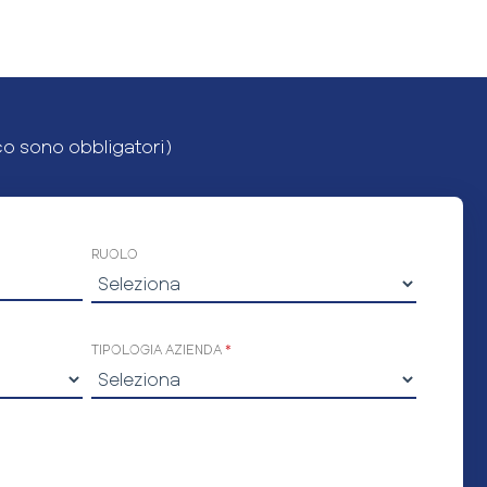
co sono obbligatori)
RUOLO
TIPOLOGIA AZIENDA
*