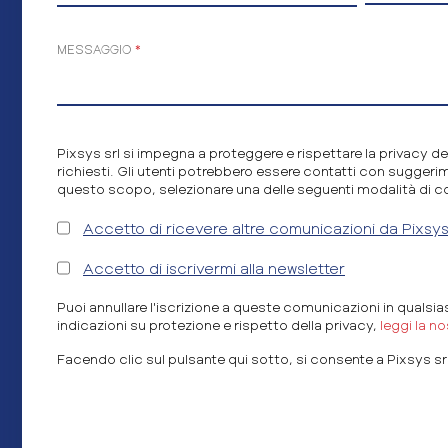
MESSAGGIO
*
Pixsys srl si impegna a proteggere e rispettare la privacy deg
richiesti. Gli utenti potrebbero essere contatti con suggerime
questo scopo, selezionare una delle seguenti modalità di c
Accetto di ricevere altre comunicazioni da Pixsys 
Accetto di iscrivermi alla newsletter
Puoi annullare l'iscrizione a queste comunicazioni in qualsi
indicazioni su protezione e rispetto della privacy,
leggi la n
Facendo clic sul pulsante qui sotto, si consente a Pixsys srl d