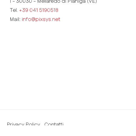
I - 30030 - Mellaredo di Pianiga (VE)
Tel.
+39 041 5190518
Mail:
info@pixsys.net
Privacy Policy
Contatti