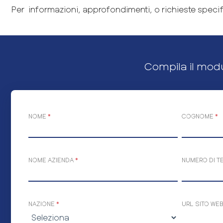
Per informazioni, approfondimenti, o richieste specific
Compila il mod
NOME
*
COGNOME
*
NOME AZIENDA
*
NUMERO DI T
NAZIONE
*
URL SITO WE