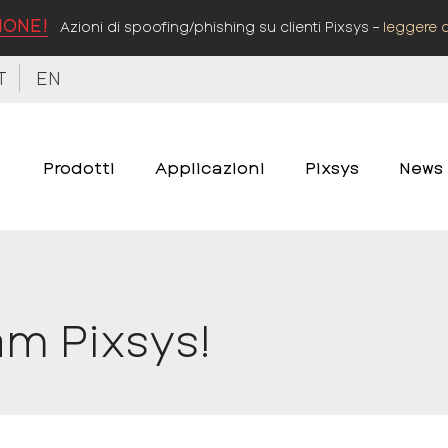
IONE!
Azioni di spoofing/phishing su clienti Pixsys –
leggere 
T
EN
Prodotti
Applicazioni
Pixsys
News
am Pixsys!