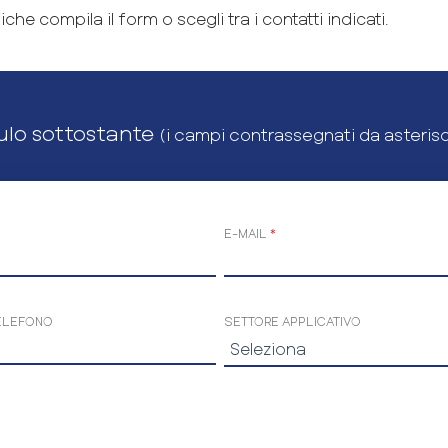
he compila il form o scegli tra i contatti indicati.
ulo sottostante
(i campi contrassegnati da asteris
E-MAIL
*
ELEFONO
SETTORE APPLICATIVO
B