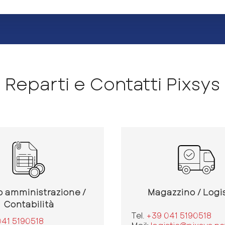
Reparti e Contatti Pixsys
o amministrazione /
Magazzino / Logi
Contabilità
Tel.
+39 041 5190518
041 5190518