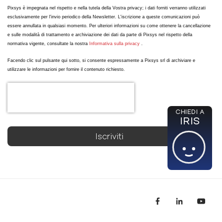
Pixsys è impegnata nel rispetto e nella tutela della Vostra privacy; i dati forniti verranno utilizzati
esclusivamente per l'invio periodico della Newsletter. L'iscrizione a queste comunicazioni può
essere annullata in qualsiasi momento. Per ulteriori informazioni su come ottenere la cancellazione
e sulle modalità di trattamento e archiviazione dei dati da parte di Pixsys nel rispetto della
normativa vigente, consultate la nostra
Informativa sulla privacy
.
Facendo clic sul pulsante qui sotto, si consente espressamente a Pixsys srl di archiviare e
utilizzare le informazioni per fornire il contenuto richiesto.
CHIEDI A
IRIS