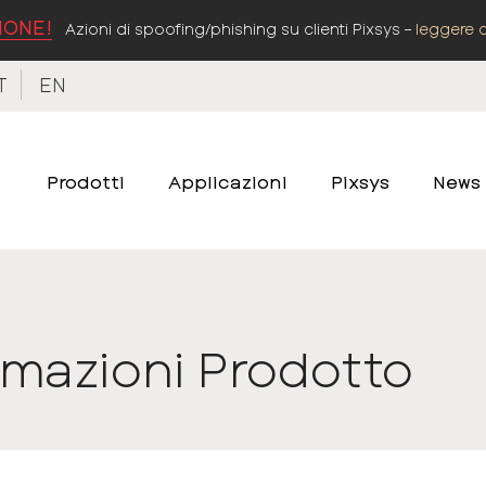
IONE!
Azioni di spoofing/phishing su clienti Pixsys –
leggere 
T
EN
Prodotti
Applicazioni
Pixsys
News
rmazioni Prodotto