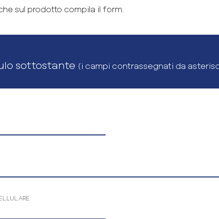
che sul prodotto compila il form.
ulo sottostante
(i campi contrassegnati da asteris
ELLULARE