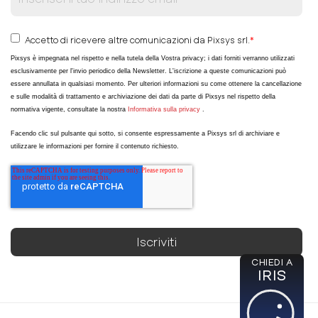
Accetto di ricevere altre comunicazioni da Pixsys srl.
*
Pixsys è impegnata nel rispetto e nella tutela della Vostra privacy; i dati forniti verranno utilizzati
esclusivamente per l'invio periodico della Newsletter. L'iscrizione a queste comunicazioni può
essere annullata in qualsiasi momento. Per ulteriori informazioni su come ottenere la cancellazione
e sulle modalità di trattamento e archiviazione dei dati da parte di Pixsys nel rispetto della
normativa vigente, consultate la nostra
Informativa sulla privacy
.
Facendo clic sul pulsante qui sotto, si consente espressamente a Pixsys srl di archiviare e
utilizzare le informazioni per fornire il contenuto richiesto.
CHIEDI A
IRIS