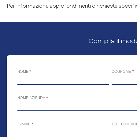
Per informazioni, approfondimenti o richieste specifi
Compila il mod
NOME
*
COGNOME
*
NOME AZIENDA
*
E-MAIL
*
TELEFONO/C