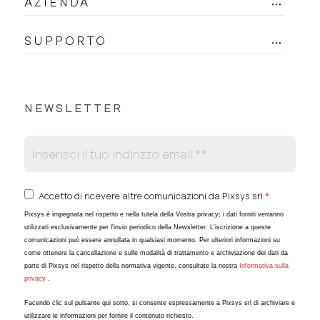
AZIENDA
SUPPORTO
NEWSLETTER
Accetto di ricevere altre comunicazioni da Pixsys srl.
*
Pixsys è impegnata nel rispetto e nella tutela della Vostra privacy; i dati forniti verranno
utilizzati esclusivamente per l'invio periodico della Newsletter. L'iscrizione a queste
comunicazioni può essere annullata in qualsiasi momento. Per ulteriori informazioni su
come ottenere la cancellazione e sulle modalità di trattamento e archiviazione dei dati da
parte di Pixsys nel rispetto della normativa vigente, consultate la nostra
Informativa sulla
privacy
.
Facendo clic sul pulsante qui sotto, si consente espressamente a Pixsys srl di archiviare e
utilizzare le informazioni per fornire il contenuto richiesto.