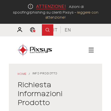
ATTENZIONE!
Azioni di
spoofing/phishing su clienti Pixsys –
leggere con
attenzione
!
IT
EN
INFO PRODOTTO
HOME
/
Richiesta
Informazioni
Prodotto