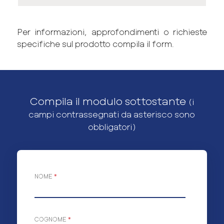
Per informazioni, approfondimenti o richieste
specifiche sul prodotto compila il form.
Compila il modulo sottostante
(i
campi contrassegnati da asterisco sono
obbligatori)
NOME
*
COGNOME
*