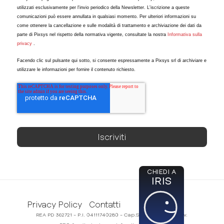
utilizzati esclusivamente per l'invio periodico della Newsletter. L'iscrizione a queste
comunicazioni può essere annullata in qualsiasi momento. Per ulteriori informazioni su
come ottenere la cancellazione e sulle modalità di trattamento e archiviazione dei dati da
parte di Pixsys nel rispetto della normativa vigente, consultate la nostra
Informativa sulla
privacy
.
Facendo clic sul pulsante qui sotto, si consente espressamente a Pixsys srl di archiviare e
utilizzare le informazioni per fornire il contenuto richiesto.
CHIEDI A
IRIS
Privacy Policy
Contatti
REA PD 362721 - P.I. 04111740280 - Cap.Soc. 50.000,00€ i.v.