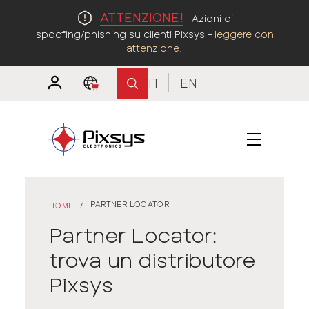
ATTENZIONE!
Azioni di
spoofing/phishing su clienti Pixsys –
leggere con
attenzione
!
IT
EN
PARTNER LOCATOR
HOME
/
Partner Locator:
trova un distributore
Pixsys