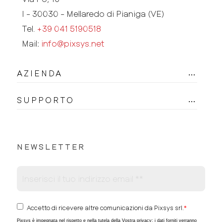
I - 30030 - Mellaredo di Pianiga (VE)
Tel.
+39 041 5190518
Mail:
info@pixsys.net
AZIENDA
SUPPORTO
NEWSLETTER
Accetto di ricevere altre comunicazioni da Pixsys srl.
*
Pixsys è impegnata nel rispetto e nella tutela della Vostra privacy; i dati forniti verranno