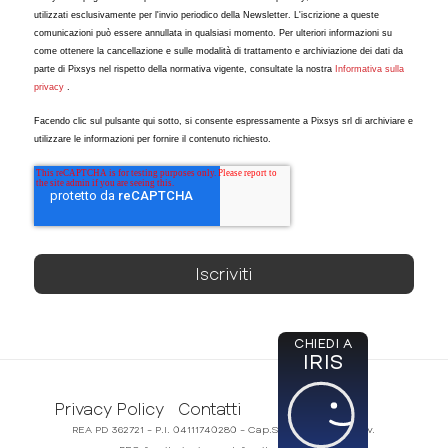
utilizzati esclusivamente per l'invio periodico della Newsletter. L'iscrizione a queste
comunicazioni può essere annullata in qualsiasi momento. Per ulteriori informazioni su
come ottenere la cancellazione e sulle modalità di trattamento e archiviazione dei dati da
parte di Pixsys nel rispetto della normativa vigente, consultate la nostra
Informativa sulla
privacy
.
Facendo clic sul pulsante qui sotto, si consente espressamente a Pixsys srl di archiviare e
utilizzare le informazioni per fornire il contenuto richiesto.
CHIEDI A
IRIS
Privacy Policy
Contatti
REA PD 362721 - P.I. 04111740280 - Cap.Soc. 50.000,00€ i.v.