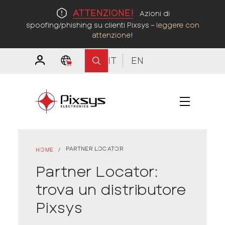
ATTENZIONE!
Azioni di
spoofing/phishing su clienti Pixsys –
leggere con
attenzione
!
IT
EN
PARTNER LOCATOR
HOME
/
Partner Locator:
trova un distributore
Pixsys