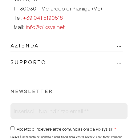
I - 30030 - Mellaredo di Pianiga (VE)
Tel.
+39 041 5190518
Mail:
info@pixsys.net
AZIENDA
SUPPORTO
NEWSLETTER
Accetto di ricevere altre comunicazioni da Pixsys srl.
*
Pixsys è impegnata nel rispetto e nella tutela della Vostra privacy; i dati forniti verranno