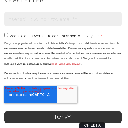
NEWSLETTER
Accetto di ricevere altre comunicazioni da Pixsys srl.
*
Pixsys è impegnata nel rispetto e nella tutela della Vostra privacy; i dati forniti verranno utilizzati
esclusivamente per l'invio periodico della Newsletter. L'iscrizione a queste comunicazioni può
essere annullata in qualsiasi momento. Per ulteriori informazioni su come ottenere la cancellazione
e sulle modalità di trattamento e archiviazione dei dati da parte di Pixsys nel rispetto della
normativa vigente, consultate la nostra
Informativa sulla privacy
.
Facendo clic sul pulsante qui sotto, si consente espressamente a Pixsys srl di archiviare e
utilizzare le informazioni per fornire il contenuto richiesto.
CHIEDI A