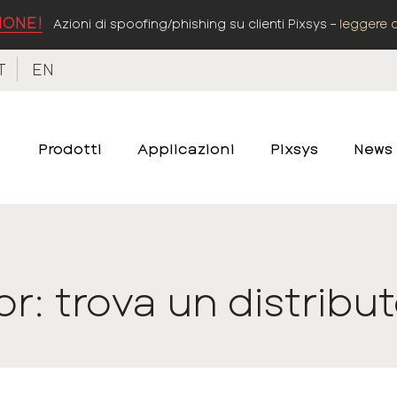
IONE!
Azioni di spoofing/phishing su clienti Pixsys –
leggere 
T
EN
Prodotti
Applicazioni
Pixsys
News
r: trova un distribut