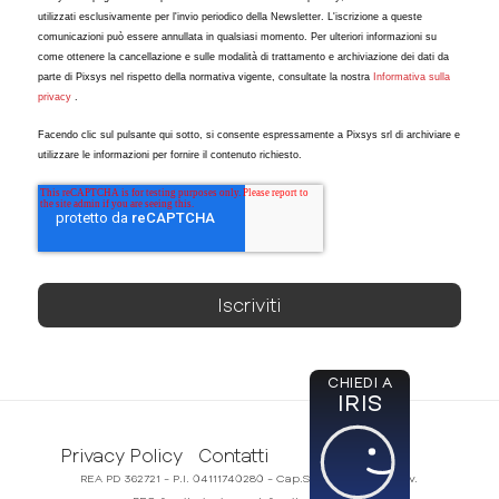
utilizzati esclusivamente per l'invio periodico della Newsletter. L'iscrizione a queste
comunicazioni può essere annullata in qualsiasi momento. Per ulteriori informazioni su
come ottenere la cancellazione e sulle modalità di trattamento e archiviazione dei dati da
parte di Pixsys nel rispetto della normativa vigente, consultate la nostra
Informativa sulla
privacy
.
Facendo clic sul pulsante qui sotto, si consente espressamente a Pixsys srl di archiviare e
utilizzare le informazioni per fornire il contenuto richiesto.
CHIEDI A
IRIS
Privacy Policy
Contatti
REA PD 362721 - P.I. 04111740280 - Cap.Soc. 50.000,00€ i.v.