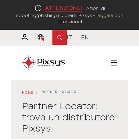
ATTENZIONE!
Azioni di
spoofing/phishing su clienti Pixsys –
leggere con
attenzione
!
IT
EN
PARTNER LOCATOR
HOME
/
Partner Locator:
trova un distributore
Pixsys