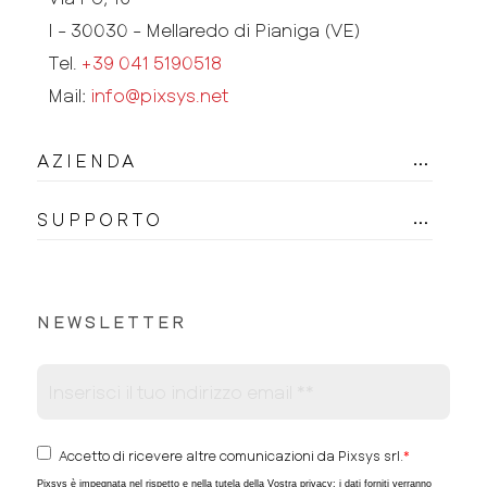
I - 30030 - Mellaredo di Pianiga (VE)
Tel.
+39 041 5190518
Mail:
info@pixsys.net
AZIENDA
SUPPORTO
NEWSLETTER
Accetto di ricevere altre comunicazioni da Pixsys srl.
*
Pixsys è impegnata nel rispetto e nella tutela della Vostra privacy; i dati forniti verranno