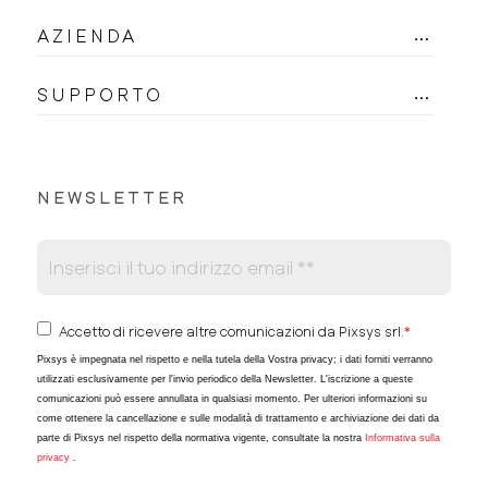
AZIENDA
SUPPORTO
NEWSLETTER
Accetto di ricevere altre comunicazioni da Pixsys srl.
*
Pixsys è impegnata nel rispetto e nella tutela della Vostra privacy; i dati forniti verranno
utilizzati esclusivamente per l'invio periodico della Newsletter. L'iscrizione a queste
comunicazioni può essere annullata in qualsiasi momento. Per ulteriori informazioni su
come ottenere la cancellazione e sulle modalità di trattamento e archiviazione dei dati da
parte di Pixsys nel rispetto della normativa vigente, consultate la nostra
Informativa sulla
privacy
.