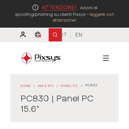
ATTENZIONE!
Azioni di
spoofing/phishing su clienti Pixsys –
leggere con
attenzione
!
IT
EN
PC830
HOME
/
HMI E IPC
/
PANEL PC
/
PC830 | Panel PC
15.6"