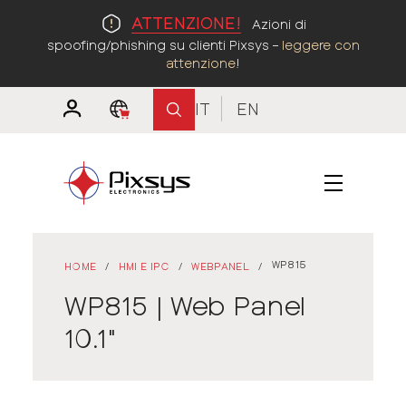
ATTENZIONE!
Azioni di
spoofing/phishing su clienti Pixsys –
leggere con
attenzione
!
IT
EN
WP815
HOME
/
HMI E IPC
/
WEBPANEL
/
WP815 | Web Panel
10.1"