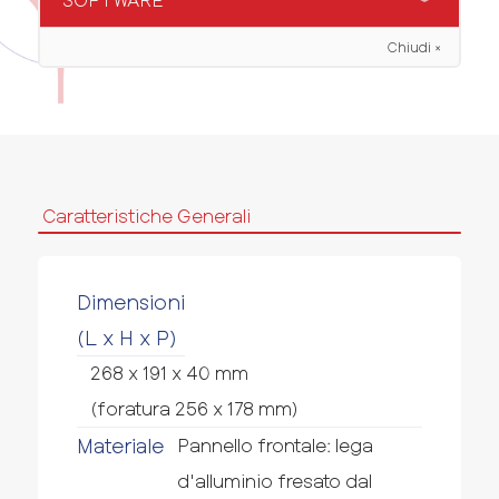
Manuale Utente
Manuale Software
Chiudi ×
Device Finder
Guida Podman
Pixsys Portal
Caratteristiche Generali
Dimensioni
(L x H x P)
268 x 191 x 40 mm
(foratura 256 x 178 mm)
Materiale
Pannello frontale: lega
d'alluminio fresato dal