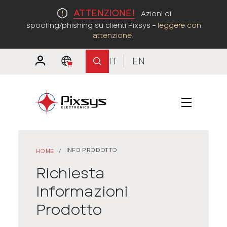
ATTENZIONE!
Azioni di
spoofing/phishing su clienti Pixsys –
leggere con
attenzione
!
IT
EN
INFO PRODOTTO
HOME
/
Richiesta
Informazioni
Prodotto