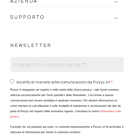
AZIENDA
SUPPORTO
NEWSLETTER
Accetto di ricevere altre comunicazioni da Pixsys srl.
*
Pixsys è impegnata nel rispetto e nella tutela della Vostra privacy; i dati forniti verranno
utilizzati esclusivamente per l'invio periodico della Newsletter. L'iscrizione a queste
comunicazioni può essere annullata in qualsiasi momento. Per ulteriori informazioni su
come ottenere la cancellazione e sulle modalità di trattamento e archiviazione dei dati da
parte di Pixsys nel rispetto della normativa vigente, consultate la nostra
Informativa sulla
privacy
.
Facendo clic sul pulsante qui sotto, si consente espressamente a Pixsys srl di archiviare e
utilizzare le informazioni per fornire il contenuto richiesto.