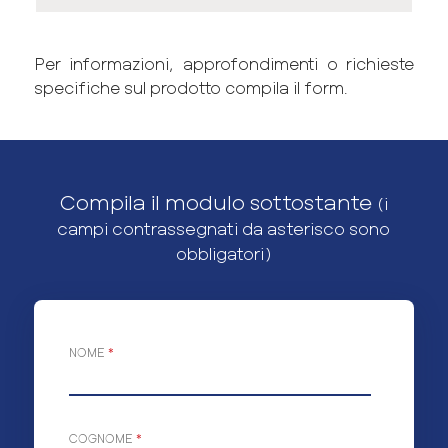
Per informazioni, approfondimenti o richieste
specifiche sul prodotto compila il form.
Compila il modulo sottostante
(i
campi contrassegnati da asterisco sono
obbligatori)
NOME
*
COGNOME
*