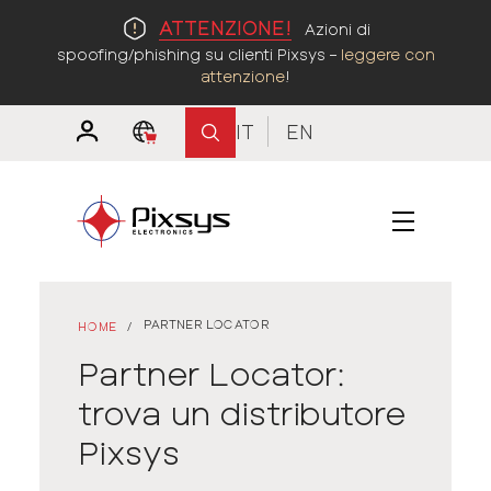
ATTENZIONE!
Azioni di
spoofing/phishing su clienti Pixsys –
leggere con
attenzione
!
IT
EN
PARTNER LOCATOR
HOME
/
Partner Locator:
trova un distributore
Pixsys