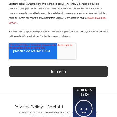
utilizzati esclusivamente per l'invio periodico della Newsletter. L'iscrizione a queste
comunicazioni può essere annullata in qualsiasi momento. Per ulteriori informazioni su
come ottenere la cancellazione e sulle modalità di trattamento e archiviazione dei dati da
parte di Pixsys nel rispetto della normativa vigente, consultate la nostra
Informativa sulla
privacy
.
Facendo clic sul pulsante qui sotto, si consente espressamente a Pixsys srl di archiviare e
utilizzare le informazioni per fornire il contenuto richiesto.
CHIEDI A
IRIS
Privacy Policy
Contatti
REA PD 362721 - P.I. 04111740280 - Cap.Soc. 50.000,00€ i.v.