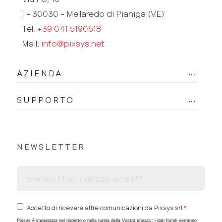
I - 30030 - Mellaredo di Pianiga (VE)
Tel.
+39 041 5190518
Mail:
info@pixsys.net
AZIENDA
SUPPORTO
NEWSLETTER
Accetto di ricevere altre comunicazioni da Pixsys srl.
*
Pixsys è impegnata nel rispetto e nella tutela della Vostra privacy; i dati forniti verranno