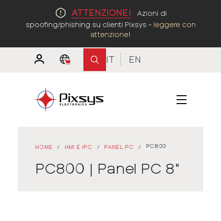
ATTENZIONE!
Azioni di
spoofing/phishing su clienti Pixsys –
leggere con
attenzione
!
IT
EN
PC800
HOME
/
HMI E IPC
/
PANEL PC
/
PC800 | Panel PC 8"