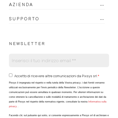
AZIENDA
SUPPORTO
NEWSLETTER
Accetto di ricevere altre comunicazioni da Pixsys srl.
*
Pixsys è impegnata nel rispetto e nella tutela della Vostra privacy; i dati forniti verranno
utilizzati esclusivamente per l'invio periodico della Newsletter. L'iscrizione a queste
comunicazioni può essere annullata in qualsiasi momento. Per ulteriori informazioni su
come ottenere la cancellazione e sulle modalità di trattamento e archiviazione dei dati da
parte di Pixsys nel rispetto della normativa vigente, consultate la nostra
Informativa sulla
privacy
.
Facendo clic sul pulsante qui sotto, si consente espressamente a Pixsys srl di archiviare e