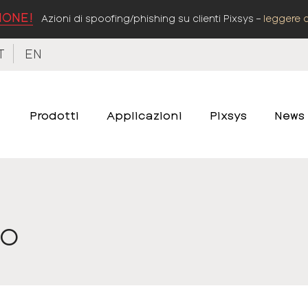
IONE!
Azioni di spoofing/phishing su clienti Pixsys –
leggere 
T
EN
Prodotti
Applicazioni
Pixsys
News
to