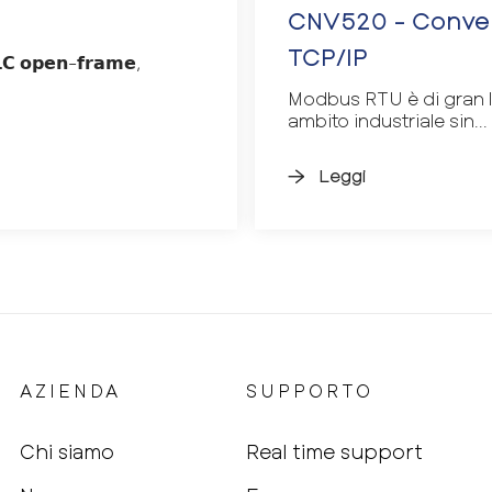
CNV520 - Conver
TCP/IP
𝗼𝗽𝗲𝗻-𝗳𝗿𝗮𝗺𝗲,
Modbus RTU è di gran lun
ambito industriale sin...
Leggi
AZIENDA
SUPPORTO
Chi siamo
Real time support