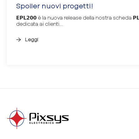
Spoiler nuovi progetti!
𝗘𝗣𝗟𝟮𝟬𝟬 è la nuova release della nostra scheda 𝗣𝗟𝗖 
dedicata ai clienti...
Leggi