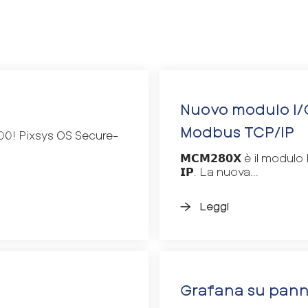
Nuovo modulo I
Modbus TCP/IP
00! Pixsys OS Secure-
𝗠𝗖𝗠𝟮𝟴𝟬𝗫 è il modulo
𝗜𝗣. La nuova...
Leggi
s
Grafana su panne