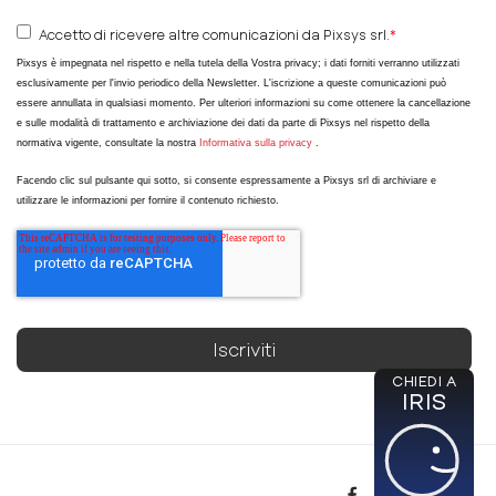
Accetto di ricevere altre comunicazioni da Pixsys srl.
*
Pixsys è impegnata nel rispetto e nella tutela della Vostra privacy; i dati forniti verranno utilizzati
esclusivamente per l'invio periodico della Newsletter. L'iscrizione a queste comunicazioni può
essere annullata in qualsiasi momento. Per ulteriori informazioni su come ottenere la cancellazione
e sulle modalità di trattamento e archiviazione dei dati da parte di Pixsys nel rispetto della
normativa vigente, consultate la nostra
Informativa sulla privacy
.
Facendo clic sul pulsante qui sotto, si consente espressamente a Pixsys srl di archiviare e
utilizzare le informazioni per fornire il contenuto richiesto.
CHIEDI A
IRIS