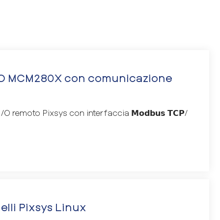
/O MCM280X con comunicazione
 I/O remoto Pixsys con interfaccia 𝗠𝗼𝗱𝗯𝘂𝘀 𝗧𝗖𝗣/
lli Pixsys Linux