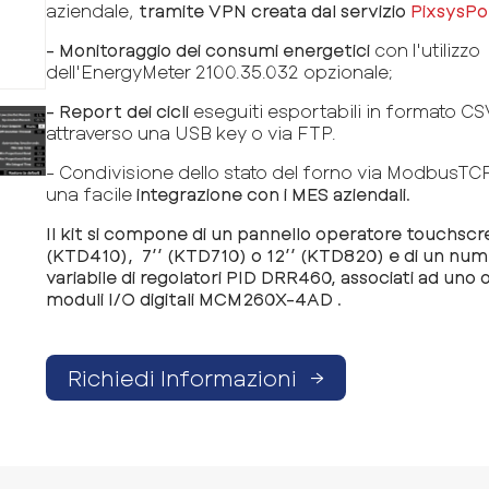
aziendale,
tramite VPN creata dal servizio
PixsysPo
- Monitoraggio dei consumi energetici
con l'utilizzo
dell'EnergyMeter 2100.35.032
opzionale;
- Report dei cicli
eseguiti esportabili in formato CS
attraverso una USB key o via FTP.
- Condivisione dello stato del forno via ModbusTC
una facile
integrazione con i MES aziendali.
Il kit si compone di un
pannello operatore touchscr
(KTD410), 7’’
(KTD710) o
12’’ (KTD820) e di un nu
variabile di regolatori PID DRR460, associati ad uno 
moduli I/O digitali MCM260X-4AD .
Richiedi Informazioni
→