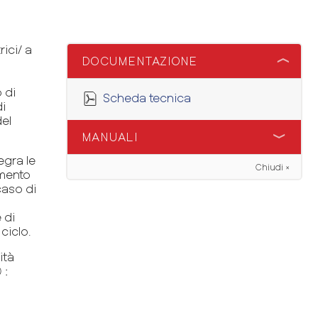
rici/ a
DOCUMENTAZIONE
 di
Scheda tecnica
di
del
MANUALI
egra le
Chiudi ×
KTD710/820 Man. Inst. IT/EN
amento
caso di
KTD410 Man. Inst IT-EN
 di
ciclo.
ità
 :