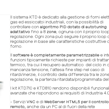
Il sistema KTD è dedicato alla gestione di forni elett
gas ed essiccatoi industriali, con la possibilità di
controllare con
algoritmo PID dotato di autotuning
adattativo
fino a 8
zone
, ognuna con il proprio loop
regolazione. Ogni zona può seguire il proprio loop 
regolazione in base alle caratteristiche costruttive 
forno.
Il
software è completamente parametrizzabile
e int
funzioni tipicamente richieste per impianti di tratt
termico, tra cui il recupero automatico del ciclo in 
mancanza tensione, l'attesa fine step nel caso di
ritardi/inerzie, il controllo della differenza tra le zone
regolazione, la partenza ritardata/programmata del 
I kit KTD710 e KTD810 rendono disponibili funzional
avanzate che rispondono ai requisiti di Industria 4.0
- Servizi
VNC
e di
WebServer HTML5 per il controllo
remoto,
anche da un PC al di fuori della rete