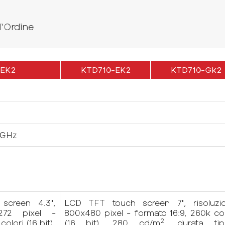
d‘Ordine
-EK2
KTD710-EK2
KTD710-Gk2
 GHz
creen 4.3",
LCD TFT touch screen 7", risoluzi
x272 pixel -
800x480 pixel - formato 16:9, 260k col
2
olori (16 bit),
(16 bit), 280 cd/m
, durata tip