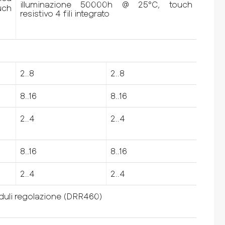
illuminazione 50000h @ 25°C, touch
uch
resistivo 4 fili integrato
2..8
2..8
8..16
8..16
2..4
2..4
8..16
8..16
2..4
2..4
uli regolazione (DRR460)