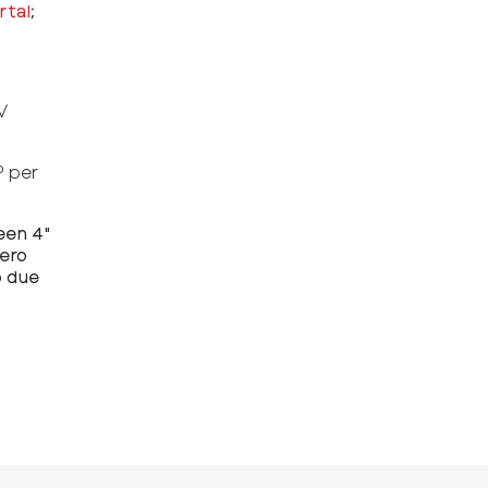
rtal
;
V
P per
een 4"
mero
o due