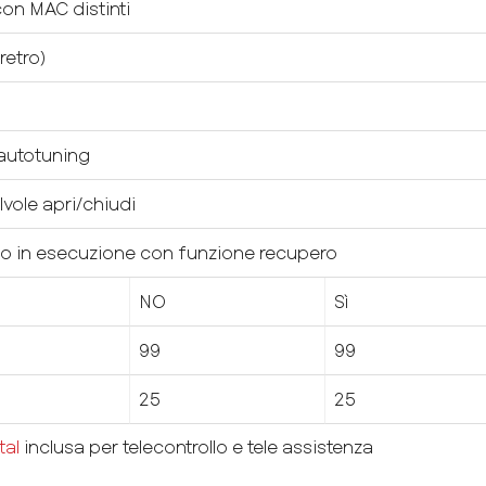
con MAC distinti
retro)
autotuning
lvole apri/chiudi
clo in esecuzione con funzione recupero
NO
Sì
99
99
25
25
tal
inclusa per telecontrollo e tele assistenza