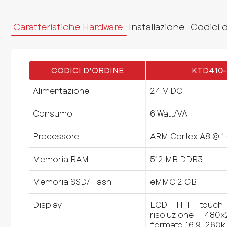
Caratteristiche Hardware
Installazione
Codici 
CODICI D'ORDINE
KTD410
Alimentazione
24 V DC
Consumo
6 Watt/VA
Processore
ARM Cortex A8 @ 1
Memoria RAM
512 MB DDR3
Memoria SSD/Flash
eMMC 2 GB
Display
LCD TFT touch s
risoluzione 480
formato 16:9, 260k c