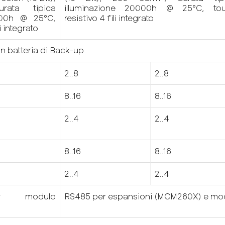
rata tipica
illuminazione 20000h @ 25°C, to
000h @ 25°C,
resistivo 4 fili integrato
i integrato
n batteria di Back-up
2..8
2..8
8..16
8..16
2..4
2..4
8..16
8..16
2..4
2..4
r modulo
RS485 per espansioni (MCM260X) e mod