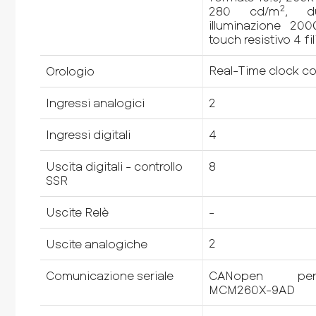
2
280 cd/m
, du
illuminazione 20
touch resistivo 4 fil
Real-Time clock co
Orologio
Ingressi analogici
2
Ingressi digitali
4
Uscita digitali - controllo
8
SSR
Uscite
Relè
-
2
Uscite analogiche
Comunicazione seriale
CANopen pe
MCM260X-9AD