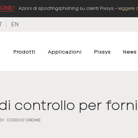
IONE!
Azioni di spoofing/phishing su clienti Pixsys –
leggere 
T
EN
Prodotti
Applicazioni
Pixsys
News
i controllo per forni
E
CODICI D‘ORDINE