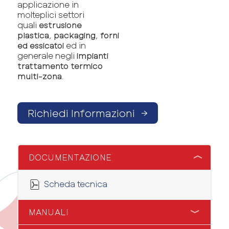
applicazione in
molteplici settori
quali
estrusione
plastica
,
packaging
,
forni
ed essicatoi
ed in
generale negli
impianti
trattamento termico
multi-zona
.
Richiedi Informazioni
→
DOCUMENTAZIONE
Scheda tecnica
MANUALI