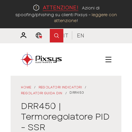
ATTENZIONE!
Azioni di
spoofing/phishing su clienti Pixsys –
leggere con
attenzione
!
IT
EN
HOME
/
REGOLATORI INDICATORI
/
DRR450
REGOLATORI GUIDA DIN
/
DRR450 |
Termoregolatore PID
- SSR