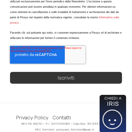
utilizzati esclusivamente per l'invio periodico della Newsletter. L'iscrizione a queste
comunicazioni può essere annullata in qualsiasi momento. Per ulteriori informazioni su
come ottenere la cancellazione e sulle modalità di trattamento e archiviazione dei dati da
parte di Pixsys nel rispetto della normativa vigente, consultate la nostra
Informativa sulla
privacy
.
Facendo clic sul pulsante qui sotto, si consente espressamente a Pixsys srl di archiviare e
utilizzare le informazioni per fornire il contenuto richiesto.
CHIEDI A
IRIS
Privacy Policy
Contatti
REA PD 362721 - P.I. 04111740280 - Cap.Soc. 50.000,00€ i.v.
PEC fornitori:
pixsyssrl_fornitori@pec.it