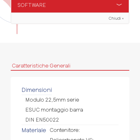
SOFTWARE
Man. Inst. IT/EN
Chiudi ×
LabSoftView
Caratteristiche Generali
Dimensioni
Modulo 22,5mm serie
ESUC montaggio barra
DIN EN50022
Materiale
Contenitore:
Policarbonato V0;