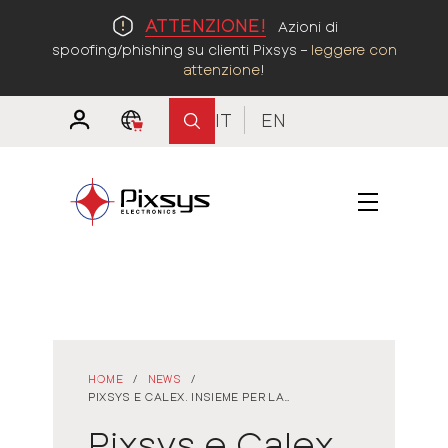
ATTENZIONE!
Azioni di
spoofing/phishing su clienti Pixsys –
leggere con
attenzione
!
IT
EN
HOME
/
NEWS
/
PIXSYS E CALEX. INSIEME PER LA
RILEVAZIONE DELLA TEMPERATURA SENZA
Pixsys e Calex.
CONTATTO