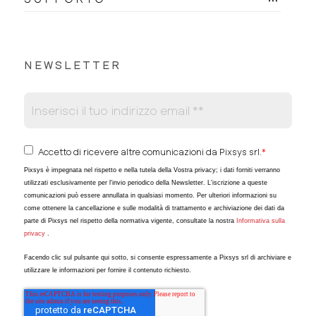
NEWSLETTER
Accetto di ricevere altre comunicazioni da Pixsys srl.
*
Pixsys è impegnata nel rispetto e nella tutela della Vostra privacy; i dati forniti verranno
utilizzati esclusivamente per l'invio periodico della Newsletter. L'iscrizione a queste
comunicazioni può essere annullata in qualsiasi momento. Per ulteriori informazioni su
come ottenere la cancellazione e sulle modalità di trattamento e archiviazione dei dati da
parte di Pixsys nel rispetto della normativa vigente, consultate la nostra
Informativa sulla
privacy
.
Facendo clic sul pulsante qui sotto, si consente espressamente a Pixsys srl di archiviare e
utilizzare le informazioni per fornire il contenuto richiesto.