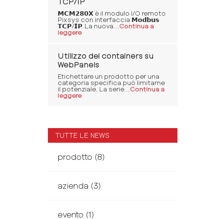
TCP/IP
𝗠𝗖𝗠𝟮𝟴𝟬𝗫 è il modulo I/O remoto
Pixsys con interfaccia 𝗠𝗼𝗱𝗯𝘂𝘀
𝗧𝗖𝗣/𝗜𝗣.La nuova...
Continua a
leggere
Utilizzo dei containers su
WebPanels
Etichettare un prodotto per una
categoria specifica può limitarne
il potenziale. La serie...
Continua a
leggere
TUTTE LE NEWS
prodotto
(8)
azienda
(3)
evento
(1)