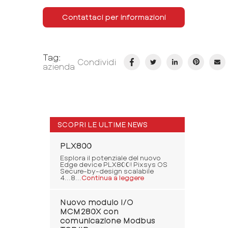
Contattaci per informazioni
Tag:
Condividi
azienda
SCOPRI LE ULTIME NEWS
PLX800
Esplora il potenziale del nuovo
Edge device PLX800! Pixsys OS
Secure-by-design scalabile
4...8...
Continua a leggere
Nuovo modulo I/O
MCM280X con
comunicazione Modbus